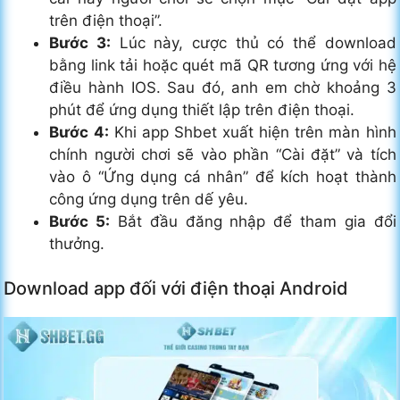
trên điện thoại”.
Bước 3:
Lúc này, cược thủ có thể download
bằng link tải hoặc quét mã QR tương ứng với hệ
điều hành IOS. Sau đó, anh em chờ khoảng 3
phút để ứng dụng thiết lập trên điện thoại.
Bước 4:
Khi app Shbet xuất hiện trên màn hình
chính người chơi sẽ vào phần “Cài đặt” và tích
vào ô “Ứng dụng cá nhân” để kích hoạt thành
công ứng dụng trên dế yêu.
Bước 5:
Bắt đầu đăng nhập để tham gia đổi
thưởng.
Download app đối với điện thoại Android