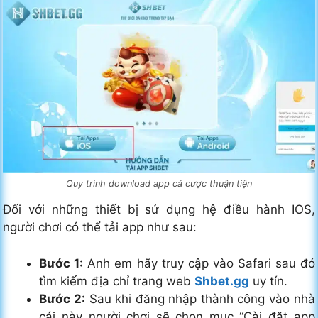
Quy trình download app cá cược thuận tiện
Đối với những thiết bị sử dụng hệ điều hành IOS,
người chơi có thể tải app như sau:
Bước 1:
Anh em hãy truy cập vào Safari sau đó
tìm kiếm địa chỉ trang web
Shbet.gg
uy tín.
Bước 2:
Sau khi đăng nhập thành công vào nhà
cái này người chơi sẽ chọn mục “Cài đặt app