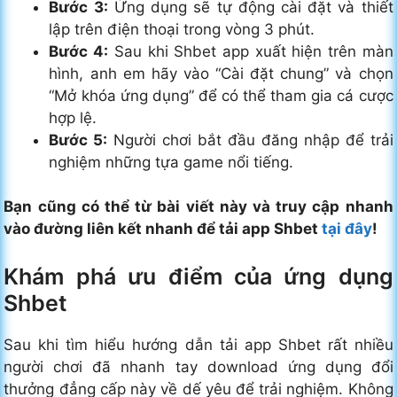
Bước 3:
Ứng dụng sẽ tự động cài đặt và thiết
lập trên điện thoại trong vòng 3 phút.
Bước 4:
Sau khi Shbet app xuất hiện trên màn
hình, anh em hãy vào “Cài đặt chung” và chọn
“Mở khóa ứng dụng” để có thể tham gia cá cược
hợp lệ.
Bước 5:
Người chơi bắt đầu đăng nhập để trải
nghiệm những tựa game nổi tiếng.
Bạn cũng có thể từ bài viết này và truy cập nhanh
vào đường liên kết nhanh để tải app Shbet
tại đây
!
Khám phá ưu điểm của ứng dụng
Shbet
Sau khi tìm hiểu hướng dẫn tải app Shbet rất nhiều
người chơi đã nhanh tay download ứng dụng đổi
thưởng đẳng cấp này về dế yêu để trải nghiệm. Không