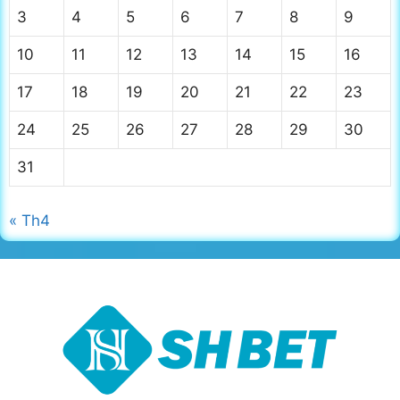
3
4
5
6
7
8
9
10
11
12
13
14
15
16
17
18
19
20
21
22
23
24
25
26
27
28
29
30
31
« Th4