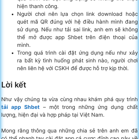
hiện thanh công.
Người chơi nên lựa chọn link download hoặc
quét mã QR đúng với hệ điều hành mình đang
sử dụng. Nếu như tải sai link, anh em sẽ không
thể mở được app Shbet trên điện thoại của
mình.
Trong quá trình cài đặt ứng dụng nếu như xảy
ra bất kỳ tình huống phát sinh nào, người chơi
nên liên hệ với CSKH để được hỗ trợ kịp thời.
Lời kết
Như vậy chúng ta vừa cùng nhau khám phá quy trình
tải app Shbet
– một trong những ứng dụng chất
lượng, hiện đại và hợp pháp tại Việt Nam.
Mong rằng thông qua những chia sẻ trên anh em đã
có thể nhanh tay cài đặt app cá cược đỉnh cao này về