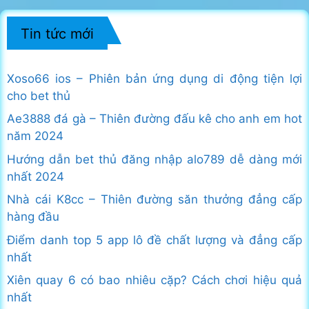
Tin tức mới
Xoso66 ios – Phiên bản ứng dụng di động tiện lợi
cho bet thủ
Ae3888 đá gà – Thiên đường đấu kê cho anh em hot
năm 2024
Hướng dẫn bet thủ đăng nhập alo789 dễ dàng mới
nhất 2024
Nhà cái K8cc – Thiên đường săn thưởng đẳng cấp
hàng đầu
Điểm danh top 5 app lô đề chất lượng và đẳng cấp
nhất
Xiên quay 6 có bao nhiêu cặp? Cách chơi hiệu quả
nhất