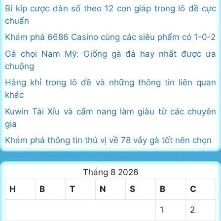
Bí kíp cược dàn số theo 12 con giáp trong lô đề cực
chuẩn
Khám phá 6686 Casino cùng các siêu phẩm có 1-0-2
Gà chọi Nam Mỹ: Giống gà đá hay nhất được ưa
chuộng
Hàng khỉ trong lô đề và những thông tin liên quan
khác
Kuwin Tài Xỉu và cẩm nang làm giàu từ các chuyên
gia
Khám phá thông tin thú vị về 78 vảy gà tốt nên chọn
Tháng 8 2026
H
B
T
N
S
B
C
1
2