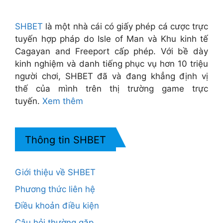
SHBET
là một nhà cái có giấy phép cá cược trực
tuyến hợp pháp do Isle of Man và Khu kinh tế
Cagayan and Freeport cấp phép. Với bề dày
kinh nghiệm và danh tiếng phục vụ hơn 10 triệu
người chơi, SHBET đã và đang khẳng định vị
thế của mình trên thị trường game trực
tuyến.
Xem thêm
Thông tin SHBET
Giới thiệu về SHBET
Phương thức liên hệ
Điều khoản điều kiện
Câu hỏi thường gặp