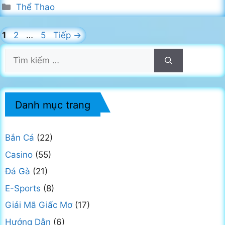
Danh
Thể Thao
mục
Trang
Trang
Trang
1
2
…
5
Tiếp
→
Tìm
kiếm
cho:
Danh mục trang
Bắn Cá
(22)
Casino
(55)
Đá Gà
(21)
E-Sports
(8)
Giải Mã Giấc Mơ
(17)
Hướng Dẫn
(6)