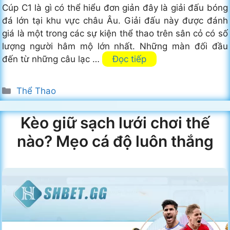
Cúp C1 là gì có thể hiểu đơn giản đây là giải đấu bóng
đá lớn tại khu vực châu Âu. Giải đấu này được đánh
giá là một trong các sự kiện thể thao trên sân cỏ có số
lượng người hâm mộ lớn nhất. Những màn đối đầu
đến từ những câu lạc …
Đọc tiếp
Danh
Thể Thao
mục
Kèo giữ sạch lưới chơi thế
nào? Mẹo cá độ luôn thắng