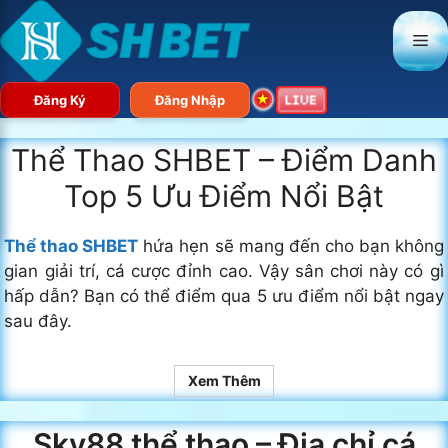
Chuyển
đến
Me
nội
dung
Đăng Ký
Đăng Nhập
Thể Thao SHBET – Điểm Danh
Top 5 Ưu Điểm Nổi Bật
Thể thao SHBET
hứa hẹn sẽ mang đến cho bạn không
gian giải trí, cá cược đỉnh cao. Vậy sân chơi này có gì
hấp dẫn? Bạn có thể điểm qua 5 ưu điểm nổi bật ngay
sau đây.
Xem Thêm
Sky88 thể thao – Địa chỉ cá