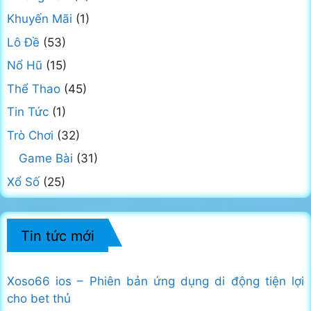
Khuyến Mãi
(1)
Lô Đề
(53)
Nổ Hũ
(15)
Thể Thao
(45)
Tin Tức
(1)
Trò Chơi
(32)
Game Bài
(31)
Xổ Số
(25)
Tin tức mới
Xoso66 ios – Phiên bản ứng dụng di động tiện lợi
cho bet thủ