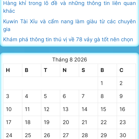
Hàng khỉ trong lô đề và những thông tin liên quan
khác
Kuwin Tài Xỉu và cẩm nang làm giàu từ các chuyên
gia
Khám phá thông tin thú vị về 78 vảy gà tốt nên chọn
Tháng 8 2026
H
B
T
N
S
B
C
1
2
3
4
5
6
7
8
9
10
11
12
13
14
15
16
17
18
19
20
21
22
23
24
25
26
27
28
29
30