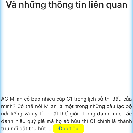
Và những thông tin liên quan
AC Milan có bao nhiêu cúp C1 trong lịch sử thi đấu của
mình? Có thể nói Milan là một trong những câu lạc bộ
nổi tiếng và uy tín nhất thế giới. Trong danh mục các
danh hiệu quý giá mà họ sở hữu thì C1 chính là thành
tựu nổi bật thu hút …
Đọc tiếp