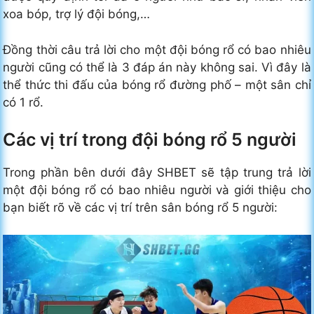
xoa bóp, trợ lý đội bóng,…
Đồng thời câu trả lời cho một đội bóng rổ có bao nhiêu
người cũng có thể là 3 đáp án này không sai. Vì đây là
thể thức thi đấu của bóng rổ đường phố – một sân chỉ
có 1 rổ.
Các vị trí trong đội bóng rổ 5 người
Trong phần bên dưới đây SHBET sẽ tập trung trả lời
một đội bóng rổ có bao nhiêu người và giới thiệu cho
bạn biết rõ về các vị trí trên sân bóng rổ 5 người: