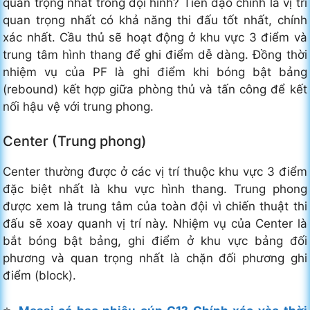
quan trọng nhất trong đội hình? Tiền đạo chính là vị trí
quan trọng nhất có khả năng thi đấu tốt nhất, chính
xác nhất. Cầu thủ sẽ hoạt động ở khu vực 3 điểm và
trung tâm hình thang để ghi điểm dễ dàng. Đồng thời
nhiệm vụ của PF là ghi điểm khi bóng bật bảng
(rebound) kết hợp giữa phòng thủ và tấn công để kết
nối hậu vệ với trung phong.
Center (Trung phong)
Center thường được ở các vị trí thuộc khu vực 3 điểm
đặc biệt nhất là khu vực hình thang. Trung phong
được xem là trung tâm của toàn đội vì chiến thuật thi
đấu sẽ xoay quanh vị trí này. Nhiệm vụ của Center là
bắt bóng bật bảng, ghi điểm ở khu vực bảng đối
phương và quan trọng nhất là chặn đối phương ghi
điểm (block).