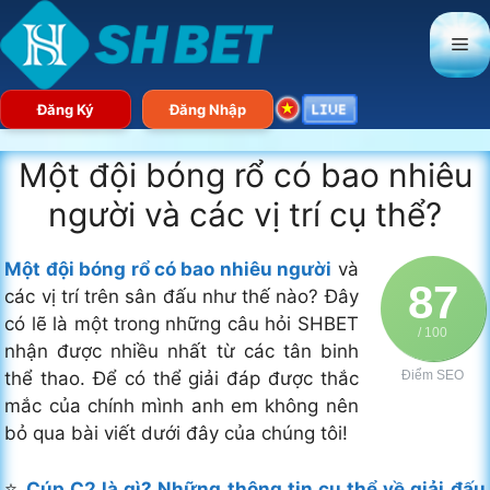
Chuyển
đến
Me
nội
dung
Đăng Ký
Đăng Nhập
Một đội bóng rổ có bao nhiêu
người và các vị trí cụ thể?
Một đội bóng rổ có bao nhiêu người
và
87
các vị trí trên sân đấu như thế nào? Đây
có lẽ là một trong những câu hỏi SHBET
/ 100
nhận được nhiều nhất từ các tân binh
thể thao. Để có thể giải đáp được thắc
Điểm SEO
mắc của chính mình anh em không nên
bỏ qua bài viết dưới đây của chúng tôi!
⭐
Cúp C2 là gì? Những thông tin cụ thể về giải đấu