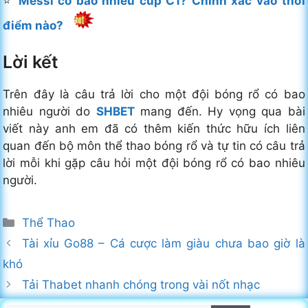
⭐
Messi có bao nhiêu cúp C1? Chính xác vào thời
điểm nào?
Lời kết
Trên đây là câu trả lời cho một đội bóng rổ có bao
nhiêu người do
SHBET
mang đến. Hy vọng qua bài
viết này anh em đã có thêm kiến thức hữu ích liên
quan đến bộ môn thể thao bóng rổ và tự tin có câu trả
lời mỗi khi gặp câu hỏi một đội bóng rổ có bao nhiêu
người.
Danh
Thể Thao
mục
Tài xỉu Go88 – Cá cược làm giàu chưa bao giờ là
khó
Tải Thabet nhanh chóng trong vài nốt nhạc