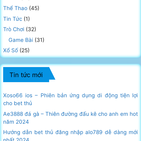
Thể Thao
(45)
Tin Tức
(1)
Trò Chơi
(32)
Game Bài
(31)
Xổ Số
(25)
Tin tức mới
Xoso66 ios – Phiên bản ứng dụng di động tiện lợi
cho bet thủ
Ae3888 đá gà – Thiên đường đấu kê cho anh em hot
năm 2024
Hướng dẫn bet thủ đăng nhập alo789 dễ dàng mới
nhất 2024