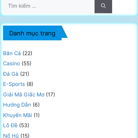
Tìm
kiếm
cho:
Danh mục trang
Bắn Cá
(22)
Casino
(55)
Đá Gà
(21)
E-Sports
(8)
Giải Mã Giấc Mơ
(17)
Hướng Dẫn
(6)
Khuyến Mãi
(1)
Lô Đề
(53)
Nổ Hũ
(15)