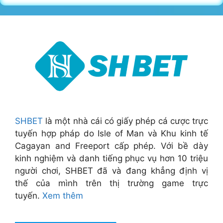
SHBET
là một nhà cái có giấy phép cá cược trực
tuyến hợp pháp do Isle of Man và Khu kinh tế
Cagayan and Freeport cấp phép. Với bề dày
kinh nghiệm và danh tiếng phục vụ hơn 10 triệu
người chơi, SHBET đã và đang khẳng định vị
thế của mình trên thị trường game trực
tuyến.
Xem thêm