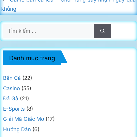
khủng
Tìm
kiếm
cho:
Danh mục trang
Bắn Cá
(22)
Casino
(55)
Đá Gà
(21)
E-Sports
(8)
Giải Mã Giấc Mơ
(17)
Hướng Dẫn
(6)