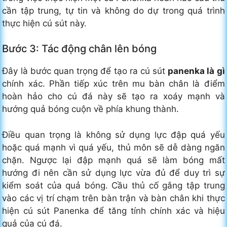
cần tập trung, tự tin và không do dự trong quá trình
thực hiện cú sút này.
Bước 3: Tác động chân lên bóng
Đây là bước quan trọng để tạo ra cú sút
panenka là gì
chính xác. Phần tiếp xúc trên mu bàn chân là điểm
hoàn hảo cho cú đá này sẽ tạo ra xoáy mạnh và
hướng quả bóng cuộn về phía khung thành.
Điều quan trọng là không sử dụng lực đập quá yếu
hoặc quá mạnh vì quá yếu, thủ môn sẽ dễ dàng ngăn
chặn. Ngược lại đập mạnh quá sẽ làm bóng mất
hướng đi nên cần sử dụng lực vừa đủ để duy trì sự
kiểm soát của quả bóng. Cầu thủ cố gắng tập trung
vào các vị trí chạm trên bàn trận và bàn chân khi thực
hiện cú sút Panenka để tăng tính chính xác và hiệu
quả của cú đá.