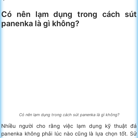
Có nên lạm dụng trong cách sút
panenka là gì không?
Có nên lạm dụng trong cách sút panenka là gì không?
Nhiều người cho rằng việc lạm dụng kỹ thuật đá
panenka không phải lúc nào cũng là lựa chọn tốt. Sử