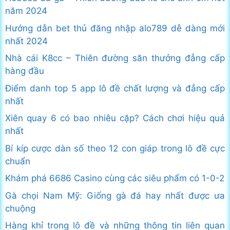
năm 2024
Hướng dẫn bet thủ đăng nhập alo789 dễ dàng mới
nhất 2024
Nhà cái K8cc – Thiên đường săn thưởng đẳng cấp
hàng đầu
Điểm danh top 5 app lô đề chất lượng và đẳng cấp
nhất
Xiên quay 6 có bao nhiêu cặp? Cách chơi hiệu quả
nhất
Bí kíp cược dàn số theo 12 con giáp trong lô đề cực
chuẩn
Khám phá 6686 Casino cùng các siêu phẩm có 1-0-2
Gà chọi Nam Mỹ: Giống gà đá hay nhất được ưa
chuộng
Hàng khỉ trong lô đề và những thông tin liên quan