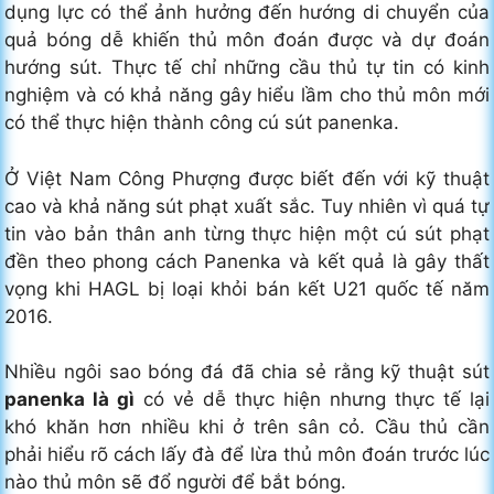
dụng lực có thể ảnh hưởng đến hướng di chuyển của
quả bóng dễ khiến thủ môn đoán được và dự đoán
hướng sút. Thực tế chỉ những cầu thủ tự tin có kinh
nghiệm và có khả năng gây hiểu lầm cho thủ môn mới
có thể thực hiện thành công cú sút panenka.
Ở Việt Nam Công Phượng được biết đến với kỹ thuật
cao và khả năng sút phạt xuất sắc. Tuy nhiên vì quá tự
tin vào bản thân anh từng thực hiện một cú sút phạt
đền theo phong cách Panenka và kết quả là gây thất
vọng khi HAGL bị loại khỏi bán kết U21 quốc tế năm
2016.
Nhiều ngôi sao bóng đá đã chia sẻ rằng kỹ thuật sút
panenka là gì
có vẻ dễ thực hiện nhưng thực tế lại
khó khăn hơn nhiều khi ở trên sân cỏ. Cầu thủ cần
phải hiểu rõ cách lấy đà để lừa thủ môn đoán trước lúc
nào thủ môn sẽ đổ người để bắt bóng.