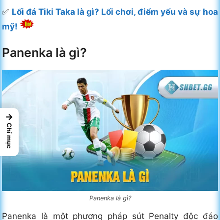
✅
Lối đá Tiki Taka là gì? Lối chơi, điểm yếu và sự hoa
mỹ!
Panenka là gì?
→
Chỉ mục
Panenka là gì?
Panenka là một phương pháp sút Penalty độc đáo