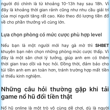
người đó chính là từ khoảng 10-13h hay sau 18h. Vì
đây là khoảng thời gian rảnh cũng như nhu cầu giải trí
của mọi người tăng rất cao. Kéo theo đó lượng tiền đổ
về cho phần thưởng vô cùng lớn.
Lựa chọn phòng có mức cược phù hợp level
Nếu bạn là một người mới hay gà mờ thì
SHBET
khuyên bạn nên chọn những phòng mức cược thấp. Vì
đây là một sân chơi lý tưởng, giúp anh em có thêm
thời gian trao dồi và học hỏi. Đồng thời, đảm bảo cho
túi tiền anh em an toàn hơn, tránh trường hợp mất tiền
vì thiếu kinh nghiệm.
Những câu hỏi thường gặp khi tải
game nổ hũ đổi tiền thật
Nổ hũ online là một trò vô cùng dễ chơi, dù là người