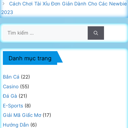
Cách Chơi Tài Xỉu Đơn Giản Dành Cho Các Newbie
2023
Tìm
kiếm
cho:
Danh mục trang
Bắn Cá
(22)
Casino
(55)
Đá Gà
(21)
E-Sports
(8)
Giải Mã Giấc Mơ
(17)
Hướng Dẫn
(6)