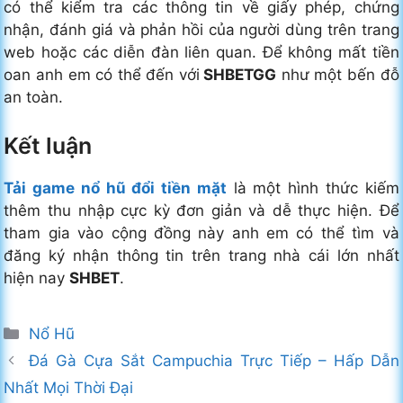
có thể kiểm tra các thông tin về giấy phép, chứng
nhận, đánh giá và phản hồi của người dùng trên trang
web hoặc các diễn đàn liên quan. Để không mất tiền
oan anh em có thể đến với
SHBETGG
như một bến đỗ
an toàn.
Kết luận
Tải game nổ hũ đổi tiền mặt
là một hình thức kiếm
thêm thu nhập cực kỳ đơn giản và dễ thực hiện. Để
tham gia vào cộng đồng này anh em có thể tìm và
đăng ký nhận thông tin trên trang nhà cái lớn nhất
hiện nay
SHBET
.
Danh
Nổ Hũ
mục
Đá Gà Cựa Sắt Campuchia Trực Tiếp – Hấp Dẫn
Nhất Mọi Thời Đại