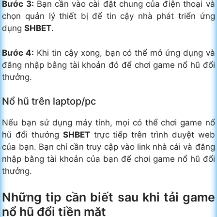
Bước 3:
Bạn cần vào cài đặt chung của điện thoại và
chọn quản lý thiết bị để tin cậy nhà phát triển ứng
dụng
SHBET
.
Bước 4:
Khi tin cậy xong, bạn có thể mở ứng dụng và
đăng nhập bằng tài khoản đó để chơi game nổ hũ đổi
thưởng.
Nổ hũ trên laptop/pc
Nếu bạn sử dụng máy tính, mọi có thể chơi game nổ
hũ đổi thưởng
SHBET
trực tiếp trên trình duyệt web
của bạn. Bạn chỉ cần truy cập vào link nhà cái và đăng
nhập bằng tài khoản của bạn để chơi game nổ hũ đổi
thưởng.
Những tip cần biết sau khi tải game
nổ hũ đổi tiền mặt