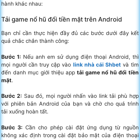
hành khác nhau:
Tải game nổ hũ đổi tiền mặt trên Android
Bạn chỉ cần thực hiện đầy đủ các bước dưới đây kết
quả chắc chắn thành công:
Bước 1:
Nếu anh em sử dụng điện thoại Android, thì
mọi người cần truy cập vào
link nhà cái Shbet
và tìm
đến danh mục giới thiệu app
tải game nổ hũ đổi tiền
mặt
.
Bước 2:
Sau đó, mọi người nhấn vào link tải phù hợp
với phiên bản Android của bạn và chờ cho quá trình
tải xuống hoàn tất.
Bước 3:
Cần cho phép cài đặt ứng dụng từ nguồn
không xác định trong cài đặt bảo mật của điện thoại