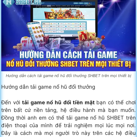
Hướng dẫn cách tải game nổ hũ đổi thưởng SHBET trên mọi thiết bị
Hướng dẫn tải game nổ hũ đổi thưởng
Đến với
tải game nổ hũ đổi tiền mặt
bạn có thể chơi
trên bất cứ nền tảng, hệ điều hành mà bạn muốn.
Đồng thời anh em có thể tải game nổ hũ SHBET trên
điện thoại của mình để trải nghiệm mọi lúc mọi nơi.
Đây là cách mà mọi người trò này trên các hệ điều