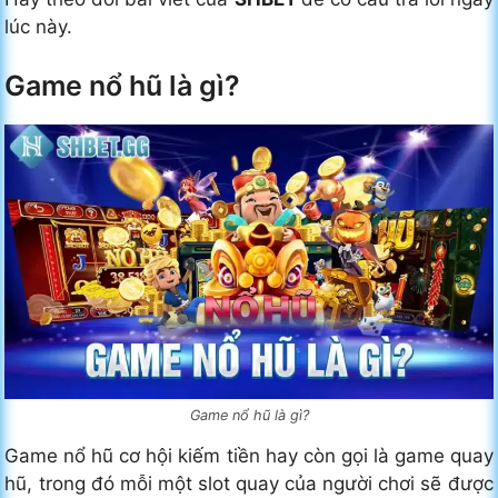
lúc này.
Game nổ hũ là gì?
Game nổ hũ là gì?
Game nổ hũ cơ hội kiếm tiền h
ay còn gọi là game quay
hũ, trong đó mỗi một slot quay của người chơi sẽ được