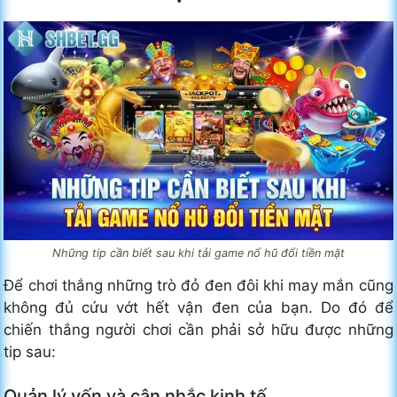
Những tip cần biết sau khi tải game nổ hũ đổi tiền mặt
Để chơi thắng những trò đỏ đen đôi khi may mắn cũng
không đủ cứu vớt hết vận đen của bạn. Do đó để
chiến thắng người chơi cần phải sở hữu được những
tip sau:
Quản lý vốn và cân nhắc kinh tế