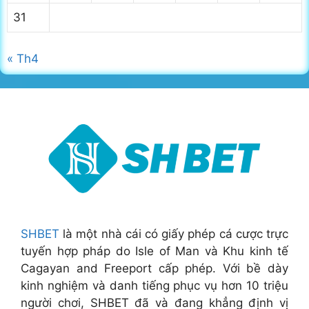
31
« Th4
SHBET
là một nhà cái có giấy phép cá cược trực
tuyến hợp pháp do Isle of Man và Khu kinh tế
Cagayan and Freeport cấp phép. Với bề dày
kinh nghiệm và danh tiếng phục vụ hơn 10 triệu
người chơi, SHBET đã và đang khẳng định vị