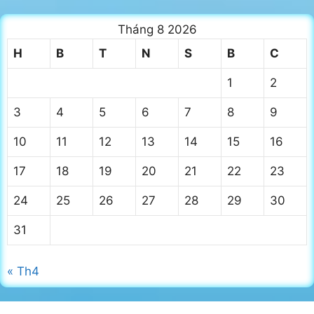
Tháng 8 2026
H
B
T
N
S
B
C
1
2
3
4
5
6
7
8
9
10
11
12
13
14
15
16
17
18
19
20
21
22
23
24
25
26
27
28
29
30
31
« Th4