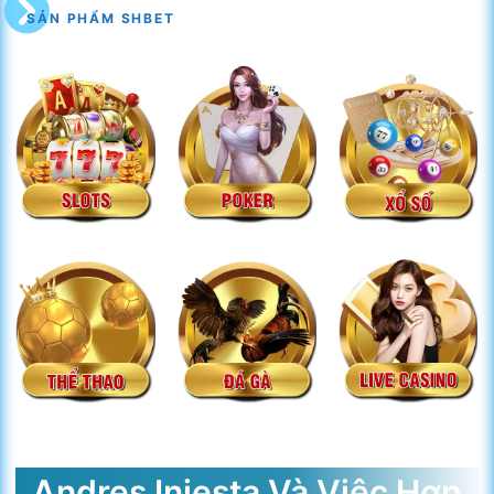
SẢN PHẨM SHBET
Andres Iniesta Và Việc Hợp