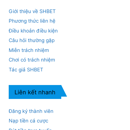
Giới thiệu về SHBET
Phương thức liên hệ
Điều khoản điều kiện
Câu hỏi thường gặp
Miễn trách nhiệm
Chơi có trách nhiệm
Tác giả SHBET
Liên kết nhanh
Đăng ký thành viên
Nạp tiền cá cược