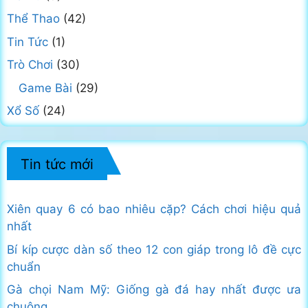
Thể Thao
(42)
Tin Tức
(1)
Trò Chơi
(30)
Game Bài
(29)
Xổ Số
(24)
Tin tức mới
Xiên quay 6 có bao nhiêu cặp? Cách chơi hiệu quả
nhất
Bí kíp cược dàn số theo 12 con giáp trong lô đề cực
chuẩn
Gà chọi Nam Mỹ: Giống gà đá hay nhất được ưa
chuộng