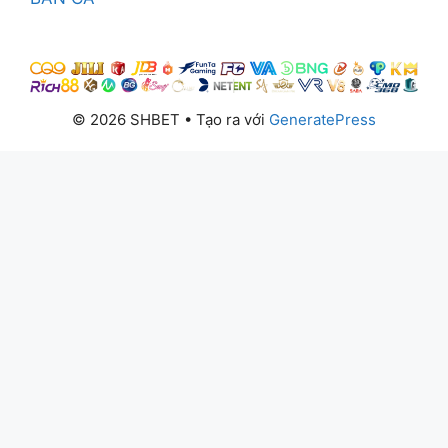
© 2026 SHBET
• Tạo ra với
GeneratePress