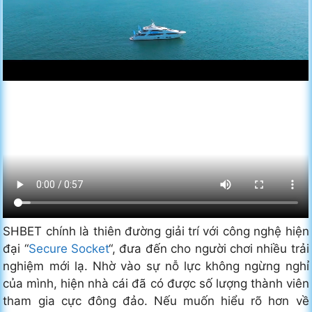
SHBET chính là thiên đường giải trí với công nghệ hiện
đại “
Secure Socket
“, đưa đến cho người chơi nhiều trải
nghiệm mới lạ. Nhờ vào sự nỗ lực không ngừng nghỉ
của mình, hiện nhà cái đã có được số lượng thành viên
tham gia cực đông đảo. Nếu muốn hiểu rõ hơn về