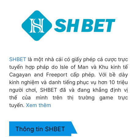
SHBET
là một nhà cái có giấy phép cá cược trực
tuyến hợp pháp do Isle of Man và Khu kinh tế
Cagayan and Freeport cấp phép. Với bề dày
kinh nghiệm và danh tiếng phục vụ hơn 10 triệu
người chơi, SHBET đã và đang khẳng định vị
thế của mình trên thị trường game trực
tuyến.
Xem thêm
Thông tin SHBET