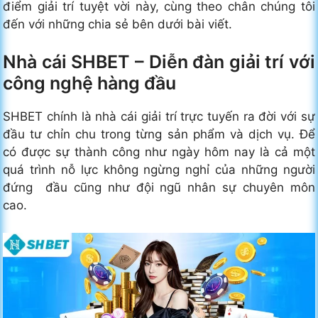
điểm giải trí tuyệt vời này, cùng theo chân chúng tôi
đến với những chia sẻ bên dưới bài viết.
Nhà cái SHBET – Diễn đàn giải trí với
công nghệ hàng đầu
SHBET chính là nhà cái giải trí trực tuyến ra đời với sự
đầu tư chỉn chu trong từng sản phẩm và dịch vụ. Để
có được sự thành công như ngày hôm nay là cả một
quá trình nỗ lực không ngừng nghỉ của những người
đứng đầu cũng như đội ngũ nhân sự chuyên môn
cao.