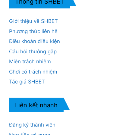
Thông tin SHBET
Giới thiệu về SHBET
Phương thức liên hệ
Điều khoản điều kiện
Câu hỏi thường gặp
Miễn trách nhiệm
Chơi có trách nhiệm
Tác giả SHBET
Liên kết nhanh
Đăng ký thành viên
Nạp tiền cá cược