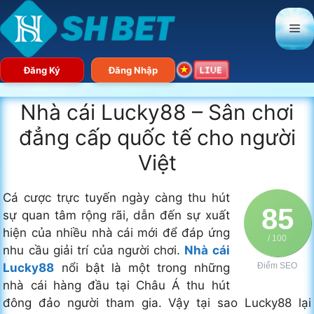
Chuyển
đến
Me
nội
dung
Đăng Ký
Đăng Nhập
Nhà cái Lucky88 – Sân chơi
đẳng cấp quốc tế cho người
Việt
Cá cược trực tuyến ngày càng thu hút
85
sự quan tâm rộng rãi, dẫn đến sự xuất
hiện của nhiều nhà cái mới để đáp ứng
/ 100
nhu cầu giải trí của người chơi.
Nhà cái
Lucky88
nổi bật là một trong những
Điểm SEO
nhà cái hàng đầu tại Châu Á thu hút
đông đảo người tham gia. Vậy tại sao Lucky88 lại