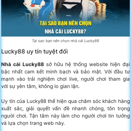
Tại sao bạn nên chọn nhà cái Lucky88
Lucky88 uy tín tuyệt đối
Nhà cái Lucky88
sở hữu hệ thống website hiện đại
bậc nhất cam kết minh bạch và bảo mật. Với đầu tư
mạnh vào trải nghiệm chơi live, người chơi tham gia
với sự yên tâm, không lo gian lận.
Uy tín của Lucky88 thể hiện qua chăm sóc khách hàng
xuất sắc, giải quyết vấn đề nhanh chóng, tôn trọng
người chơi. Tận tâm này làm cho người chơi tin tưởng
và lựa chọn trang web này.