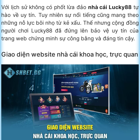
Với lịch sử không có phốt lừa đảo
nhà cái Lucky88
tự
hào về uy tín. Tuy nhiên sự nổi tiếng cũng mang theo
những nỗ lực bôi nhọ từ kẻ xấu. Thế nhưng cộng đồng
người chơi Lucky88 đã đứng lên bảo vệ uy tín của
trang web chứng minh sự công bằng và đáng tin cậy.
Giao diện website nhà cái khoa học, trực quan