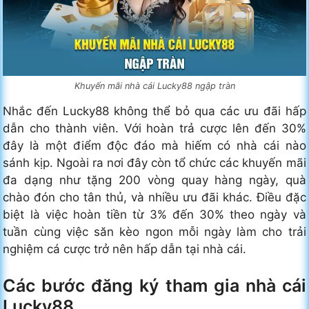
Khuyến mãi nhà cái Lucky88 ngập tràn
Nhắc đến Lucky88 không thể bỏ qua các ưu đãi hấp
dẫn cho thành viên. Với hoàn trả cược lên đến 30%
đây là một điểm độc đáo mà hiếm có nhà cái nào
sánh kịp. Ngoài ra nơi đây còn tổ chức các khuyến mãi
đa dạng như tặng 200 vòng quay hàng ngày, quà
chào đón cho tân thủ, và nhiều ưu đãi khác. Điều đặc
biệt là việc hoàn tiền từ 3% đến 30% theo ngày và
tuần cùng việc săn kèo ngon mỗi ngày làm cho trải
nghiệm cá cược trở nên hấp dẫn tại nhà cái.
Các bước đăng ký tham gia nhà cái
Lucky88