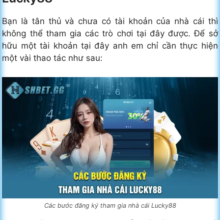
Bạn là tân thủ và chưa có tài khoản của nhà cái thì
không thể tham gia các trò chơi tại đây được. Để sở
hữu một tài khoản tại đây anh em chỉ cần thực hiện
một vài thao tác như sau:
Các bước đăng ký tham gia nhà cái Lucky88