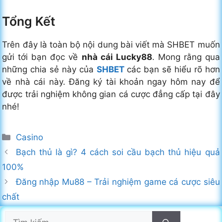
Tổng Kết
Trên đây là toàn bộ nội dung bài viết mà SHBET muốn
gửi tới bạn đọc về
nhà cái Lucky88
. Mong rằng qua
những chia sẻ này của
SHBET
các bạn sẽ hiểu rõ hơn
về nhà cái này. Đăng ký tài khoản ngay hôm nay để
được trải nghiệm không gian cá cược đẳng cấp tại đây
nhé!
Danh
Casino
mục
Bạch thủ là gì? 4 cách soi cầu bạch thủ hiệu quả
100%
Đăng nhập Mu88 – Trải nghiệm game cá cược siêu
chất
Tìm