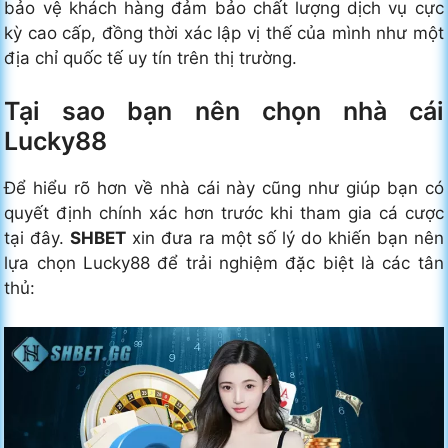
bảo vệ khách hàng đảm bảo chất lượng dịch vụ cực
kỳ cao cấp, đồng thời xác lập vị thế của mình như một
địa chỉ quốc tế uy tín trên thị trường.
Tại sao bạn nên chọn nhà cái
Lucky88
Để hiểu rõ hơn về nhà cái này cũng như giúp bạn có
quyết định chính xác hơn trước khi tham gia cá cược
tại đây.
SHBET
xin đưa ra một số lý do khiến bạn nên
lựa chọn Lucky88 để trải nghiệm đặc biệt là các tân
thủ: